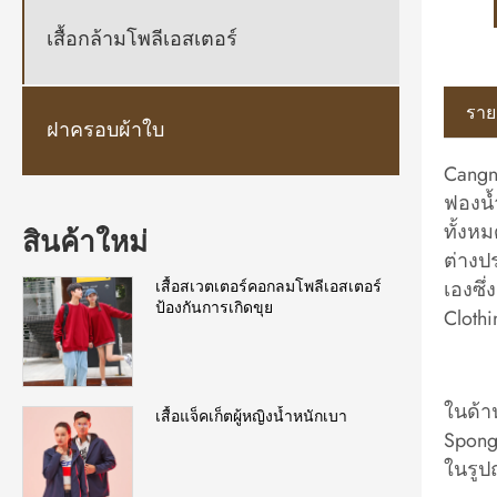
เสื้อกล้ามโพลีเอสเตอร์
ราย
ฝาครอบผ้าใบ
Cangn
ฟองน้
ทั้งห
สินค้าใหม่
ต่างป
เองซึ
เสื้อสเวตเตอร์คอกลมโพลีเอสเตอร์
ป้องกันการเกิดขุย
Clothi
ในด้า
เสื้อแจ็คเก็ตผู้หญิงน้ำหนักเบา
Spong
ในรูป