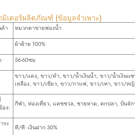
มิเตอร์ผลิตภัณฑ์ (ข้อมูลจำเพาะ)
นค้า
หมวกตาข่ายฟองน้ำ
ผ้าฝ้าย 100%
:
56-60ซม
ขาว/แดง, ขาว/ดำ, ขาว/น้ำเงินน้ำ, ขาว/น้ำเงินแ
เหลือง, ขาว/เขียว, ขาว/กาแฟ, ขาว/เทา, ขาว/หญ้า
่
กีฬา, ท่องเที่ยว, แคชชวล, ชายหาด, ตกปลา, ปั่นจัก
ข้อง:
ำระ
ที/ที: เงินฝาก 30%