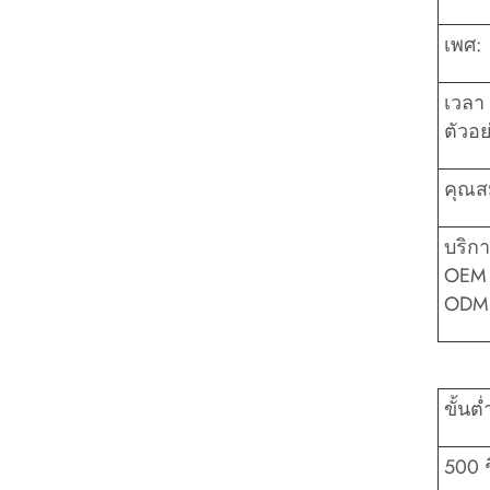
เพศ:
เวลา
ตัวอย
คุณสม
บริก
OEM
ODM
ขั้นต่
500 ช