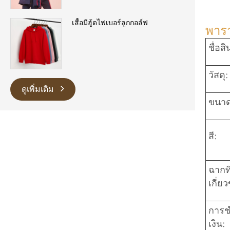
เสื้อมีฮู้ดไฟเบอร์ลูกกอล์ฟ
พารา
ชื่อสิ
วัสดุ:
ดูเพิ่มเติม
ขนาด
สี:
ฉากที
เกี่ยว
การช
เงิน: