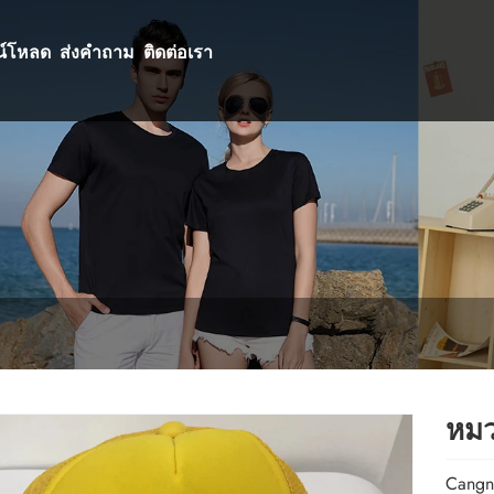
น์โหลด
ส่งคำถาม
ติดต่อเรา
หมว
Cangna