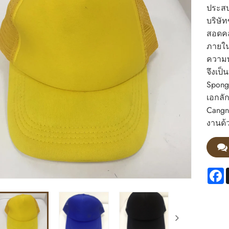
ประสบ
บริษั
สอดคล
ภายใน
ความท
จึงเป
Spong
เอกลั
Cangna
งานด้
F