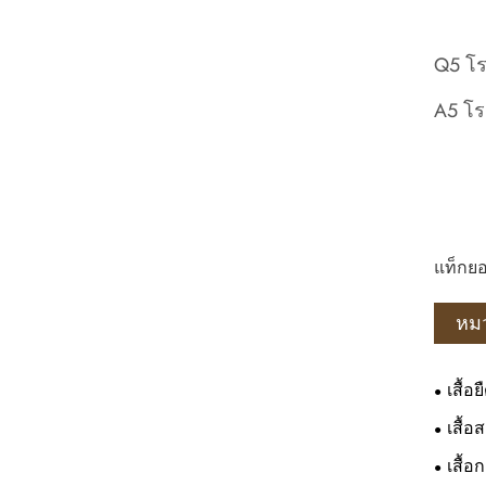
Q5 โร
A5 โร
แท็กยอ
หมว
เสื้อย
เสื้อ
เสื้อ