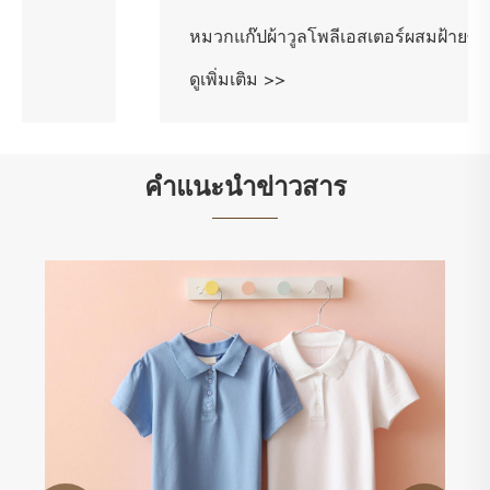
หมวกแก๊ปผ้าวูลโพลีเอสเตอร์ผสมฝ้ายซันนี่
ดูเพิ่มเติม >>
คำแนะนำข่าวสาร