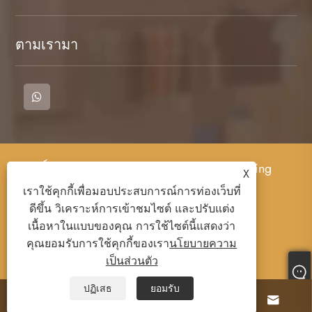
ตามเรามา
ลิขสิทธิ์© 2023 Cangnan County Qimeng Clothing
X
Co. , Ltd. - เสื้อยืด, เสื้อโปโล, เสื้อเหงื่อ - สงวน
เราใช้คุกกี้เพื่อมอบประสบการณ์การท่องเว็บที่
ลิขสิทธิ์
ดีขึ้น วิเคราะห์การเข้าชมไซต์ และปรับแต่ง
เนื้อหาในแบบของคุณ การใช้ไซต์นี้แสดงว่า
คุณยอมรับการใช้คุกกี้ของเรา
นโยบายความ
Links
Sitemap
RSS
XML
เป็นส่วนตัว
นโยบายความเป็นส่วนตัว
ปฏิเสธ
ยอมรับ



