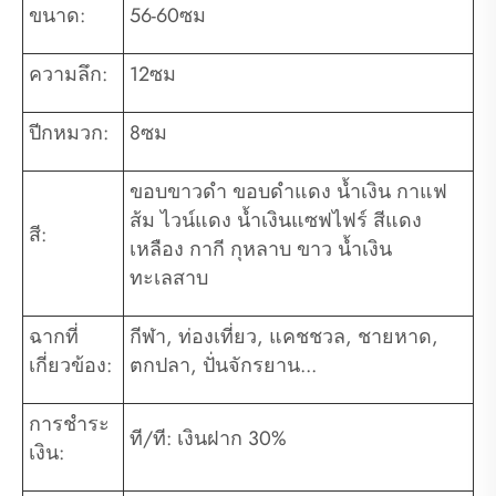
ขนาด:
56-60ซม
ความลึก:
12ซม
ปีกหมวก:
8ซม
ขอบขาวดำ ขอบดำแดง น้ำเงิน กาแฟ
ส้ม ไวน์แดง น้ำเงินแซฟไฟร์ สีแดง
สี:
เหลือง กากี กุหลาบ ขาว น้ำเงิน
ทะเลสาบ
ฉากที่
กีฬา, ท่องเที่ยว, แคชชวล, ชายหาด,
เกี่ยวข้อง:
ตกปลา, ปั่นจักรยาน...
การชำระ
ที/ที: เงินฝาก 30%
เงิน: