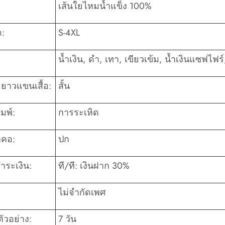
เส้นใยไหมน้ำแข็ง 100%
:
S-4XL
น้ำเงิน, ดำ, เทา, เขียวเข้ม, น้ำเงินแซฟไฟร์
ยาวแขนเสื้อ:
สั้น
มพ์:
การระเหิด
คอ:
ปก
ำระเงิน:
ที/ที: เงินฝาก 30%
ไม่จำกัดเพศ
ัวอย่าง:
7 วัน