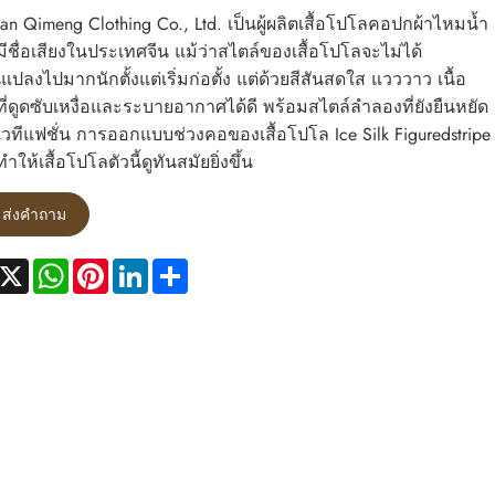
n Qimeng Clothing Co., Ltd. เป็นผู้ผลิตเสื้อโปโลคอปกผ้าไหมน้ำ
่มีชื่อเสียงในประเทศจีน แม้ว่าสไตล์ของเสื้อโปโลจะไม่ได้
นแปลงไปมากนักตั้งแต่เริ่มก่อตั้ง แต่ด้วยสีสันสดใส แวววาว เนื้อ
ที่ดูดซับเหงื่อและระบายอากาศได้ดี พร้อมสไตล์ลำลองที่ยังยืนหยัด
เวทีแฟชั่น การออกแบบช่วงคอของเสื้อโปโล Ice Silk Figuredstripe
ำให้เสื้อโปโลตัวนี้ดูทันสมัยยิ่งขึ้น
ส่งคำถาม
acebook
X
WhatsApp
Pinterest
LinkedIn
Share