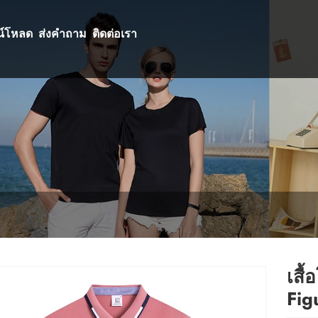
น์โหลด
ส่งคำถาม
ติดต่อเรา
เสื
Fig