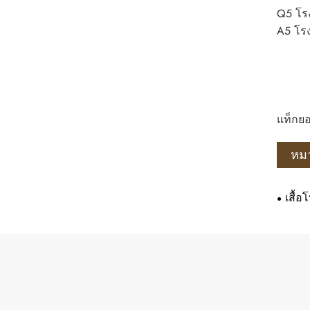
Q5 โรง
A5 โรง
แท็กยอ
หมว
เสื้