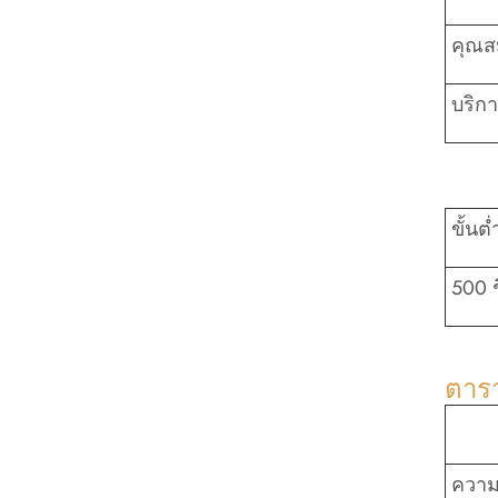
คุณสม
บริก
ขั้นต่
500 ช
ตาร
ความส