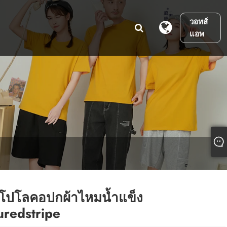
วอทส์
แอพ
้อโปโลคอปกผ้าไหมน้ำแข็ง
uredstripe