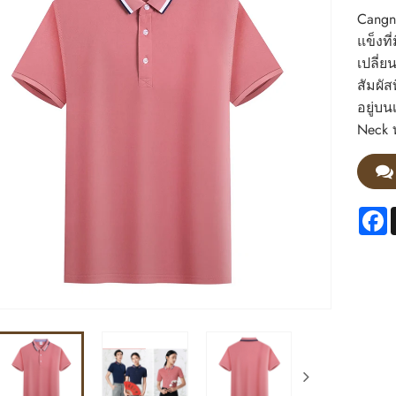
Cangna
แข็งที
เปลี่ย
สัมผัส
อยู่บน
Neck ท
F