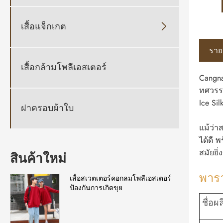
เสื้อแจ็กเกต

ราย
เสื้อกล้ามโพลีเอสเตอร์
Cangna
ทศวรรษ
Ice Si
ฝาครอบผ้าใบ
แม้ว่า
ได้ดี 
สมัยยิ่ง
สินค้าใหม่
พารา
เสื้อสเวตเตอร์คอกลมโพลีเอสเตอร์
ป้องกันการเกิดขุย
ชื่อผ