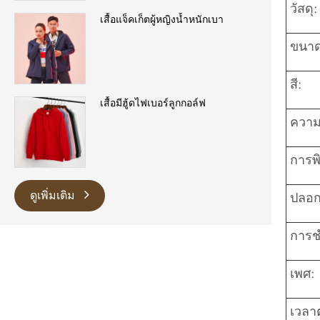
วัสดุ:
เสื้อแจ็คเก็ตผู้หญิงน้ำหนักเบา
ขนาด
สี:
เสื้อมีฮู้ดไฟเบอร์ลูกกอล์ฟ
ความ
การพิ
ดูเพิ่มเติม
ปลอก
การช
เพศ:
เวลาต