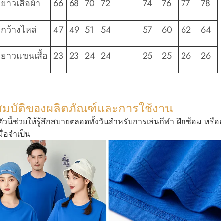
าวเสื้อผ้า
66
68
70
72
74
76
77
78
กว้างไหล่
47
49
51
54
57
60
62
64
ยาวแขนเสื้อ
23
23
24
24
25
25
26
26
สมบัติของผลิตภัณฑ์และการใช้งาน
ืดตัวนี้ช่วยให้รู้สึกสบายตลอดทั้งวันสำหรับการเล่นกีฬา ฝึกซ้อ
มื่อจำเป็น