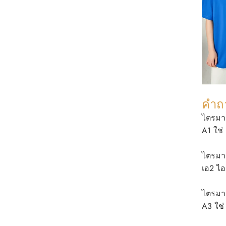
คำถา
ไตรมาส
A1 ใช่
ไตรมาส
เอ2 ไ
ไตรมาส
A3 ใช่