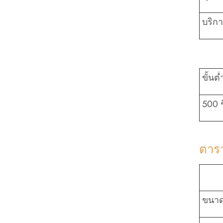
บริก
ขั้นต่
500 ช
ตาร
ขนาด