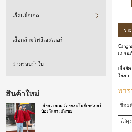
เสื้อแจ็กเกต

ราย
เสื้อกล้ามโพลีเอสเตอร์
Cangnan
แบรนด์
ฝาครอบผ้าใบ
เสื้อยื
ใส่สบา
พารา
สินค้าใหม่
ชื่อผ
เสื้อสเวตเตอร์คอกลมโพลีเอสเตอร์
ป้องกันการเกิดขุย
วัสดุ: