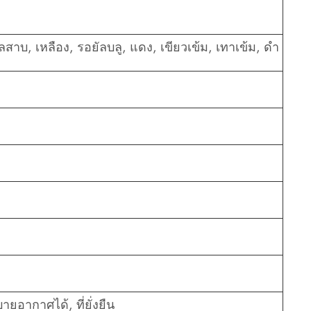
ะเลสาบ, เหลือง, รอยัลบลู, แดง, เขียวเข้ม, เทาเข้ม, ดำ
บายอากาศได้, ที่ยั่งยืน