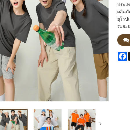
ประเทศ
ผลิตภ
ยุโรปแ
ระยะย
F