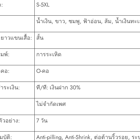
:
S-5XL
น้ำเงิน, ขาว, ชมพู, ฟ้าอ่อน, ส้ม, น้ำเงินท
ยาวแขนเสื้อ:
สั้น
มพ์:
การระเหิด
คอ:
O-คอ
ำระเงิน:
ที/ที: เงินฝาก 30%
ไม่จำกัดเพศ
ัวอย่าง:
7 วัน
บัติ:
Anti-pilling, Anti-Shrink, ต่อต้านริ้วรอย, ระ