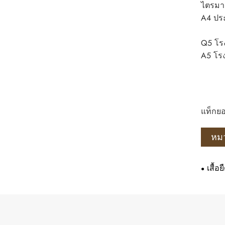
ไตรมา
A4 ปร
Q5 โรง
A5 โรง
แท็กยอ
หมว
เสื้อ