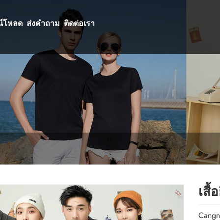
น์โหลด
ส่งคำถาม
ติดต่อเรา
เสื้
Cangna