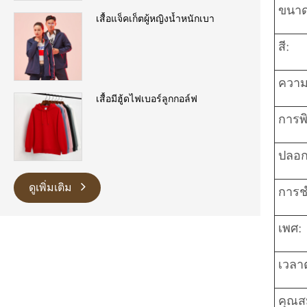
ขนาด
เสื้อแจ็คเก็ตผู้หญิงน้ำหนักเบา
สี:
ความ
เสื้อมีฮู้ดไฟเบอร์ลูกกอล์ฟ
การพิ
ปลอก
ดูเพิ่มเติม
การช
เพศ:
เวลาต
คุณสม