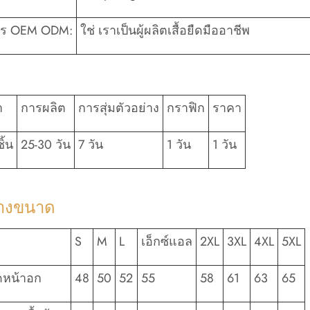
าร OEM ODM:
ใช่ เราเป็นผู้ผลิตเสื้อยืดมืออาชีพ
ำ
การผลิต
การสุ่มตัวอย่าง
กราฟิก
ราคา
ิ้น
25-30 วัน
7 วัน
1 วัน
1 วัน
างขนาด
S
M
L
เอ็กซ์แอล
2XL
3XL
4XL
5XL
หน้าอก
48
50
52
55
58
61
63
65